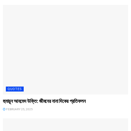
QUOTES
হুমায়ূন আহমেদ উক্তি: জীবনের নানা দিকের প্রতিফলন
FEBRUARY 25, 2025