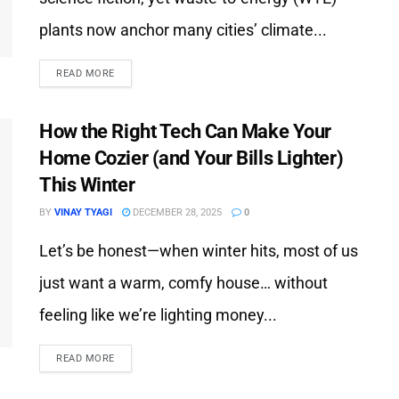
plants now anchor many cities’ climate...
READ MORE
How the Right Tech Can Make Your
Home Cozier (and Your Bills Lighter)
This Winter
BY
VINAY TYAGI
DECEMBER 28, 2025
0
Let’s be honest—when winter hits, most of us
just want a warm, comfy house… without
feeling like we’re lighting money...
READ MORE