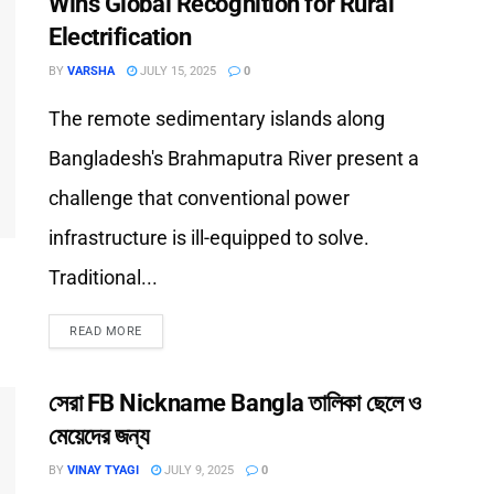
Wins Global Recognition for Rural
Electrification
BY
VARSHA
JULY 15, 2025
0
The remote sedimentary islands along
Bangladesh's Brahmaputra River present a
challenge that conventional power
infrastructure is ill-equipped to solve.
Traditional...
READ MORE
সেরা FB Nickname Bangla তালিকা ছেলে ও
মেয়েদের জন্য
BY
VINAY TYAGI
JULY 9, 2025
0