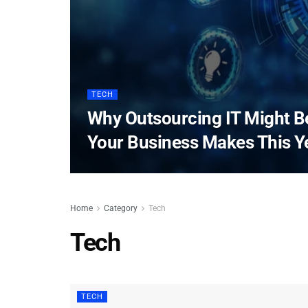
TECH
Why Outsourcing IT Might B
Your Business Makes This Y
Home
Category
Tech
Tech
TECH