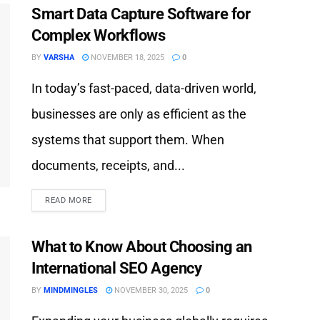
Smart Data Capture Software for
Complex Workflows
BY
VARSHA
NOVEMBER 18, 2025
0
In today’s fast-paced, data-driven world,
businesses are only as efficient as the
systems that support them. When
documents, receipts, and...
READ MORE
What to Know About Choosing an
International SEO Agency
BY
MINDMINGLES
NOVEMBER 30, 2025
0