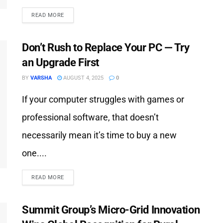
READ MORE
Don’t Rush to Replace Your PC — Try
an Upgrade First
BY
VARSHA
AUGUST 4, 2025
0
If your computer struggles with games or
professional software, that doesn’t
necessarily mean it’s time to buy a new
one....
READ MORE
Summit Group’s Micro-Grid Innovation