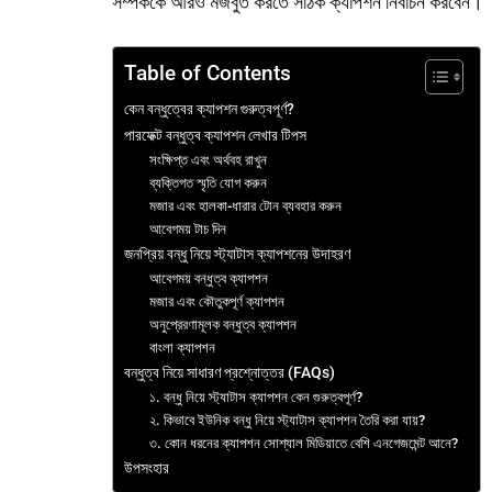
সম্পর্ককে আরও মজবুত করতে সঠিক ক্যাপশন নির্বাচন করবেন।
Table of Contents
কেন বন্ধুত্বের ক্যাপশন গুরুত্বপূর্ণ?
পারফেক্ট বন্ধুত্ব ক্যাপশন লেখার টিপস
সংক্ষিপ্ত এবং অর্থবহ রাখুন
ব্যক্তিগত স্মৃতি যোগ করুন
মজার এবং হালকা-ধারার টোন ব্যবহার করুন
আবেগময় টাচ দিন
জনপ্রিয় বন্ধু নিয়ে স্ট্যাটাস ক্যাপশনের উদাহরণ
আবেগময় বন্ধুত্ব ক্যাপশন
মজার এবং কৌতুকপূর্ণ ক্যাপশন
অনুপ্রেরণামূলক বন্ধুত্ব ক্যাপশন
বাংলা ক্যাপশন
বন্ধুত্ব নিয়ে সাধারণ প্রশ্নোত্তর (FAQs)
১. বন্ধু নিয়ে স্ট্যাটাস ক্যাপশন কেন গুরুত্বপূর্ণ?
২. কিভাবে ইউনিক বন্ধু নিয়ে স্ট্যাটাস ক্যাপশন তৈরি করা যায়?
৩. কোন ধরনের ক্যাপশন সোশ্যাল মিডিয়াতে বেশি এনগেজমেন্ট আনে?
উপসংহার