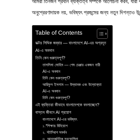
আমরা তিনজন প্রধান ব্যক্তিত্ব সম্পর্কে আলোচনা করব, যারা
অনুপ্রেরণাদায়ক নয়, ভবিষ্যৎ প্রজন্মের জন্য নতুন দিগন্ত
Table of Contents
ডক্টর সিদ্দিক জব্বার — বাংলাদেশে AI-এর অগ্রদূত
AI-এ অবদান
তিনি কেন গুরুত্বপূর্ণ?
তাসলিমা মোহিম — গেম চেঞ্জার একজন নারী
AI-এ অবদান
তিনি কেন গুরুত্বপূর্ণ?
আরিফুল ইসলাম — উদ্ভাবক এবং উদ্যোক্তা
AI-এ অবদান
তিনি কেন গুরুত্বপূর্ণ?
এই ব্যক্তিরা কীভাবে বাংলাদেশকে বদলাচ্ছেন?
বাস্তব জীবনে AI প্রয়োগ
বাংলাদেশে AI-এর ভবিষ্যৎ
১.*শিক্ষায় বিনিয়োগ
২. স্টার্টআপ সমর্থন
৩. আন্তর্জাতিক সহযোগিতা