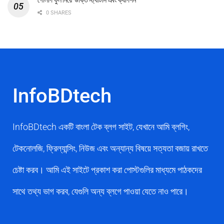
গোলাপ ফুল নিয়ে উক্তি স্ট্যাটাস এবং ক্যাপশন
0 SHARES
InfoBDtech
InfoBDtech একটি বাংলা টেক ব্লগ সাইট, যেখানে আমি ব্লগিং,
টেকনোলজি, ফ্রিল্যান্সিং, নিউজ এবং অন্যান্য বিষয়ে সত্যতা বজায় রাখতে
চেষ্টা করব। আমি এই সাইটে প্রকাশ করা পোস্টগুলির মাধ্যমে পাঠকদের
সাথে তথ্য ভাগ করব, যেগুলি অন্য ব্লগে পাওয়া যেতে নাও পারে।