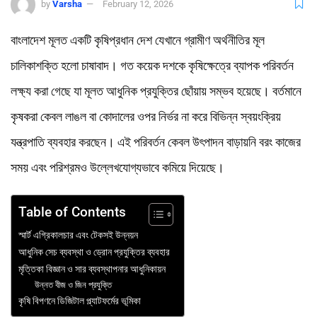
by
Varsha
February 12, 2026
বাংলাদেশ মূলত একটি কৃষিপ্রধান দেশ যেখানে গ্রামীণ অর্থনীতির মূল
চালিকাশক্তি হলো চাষাবাদ। গত কয়েক দশকে কৃষিক্ষেত্রে ব্যাপক পরিবর্তন
লক্ষ্য করা গেছে যা মূলত আধুনিক প্রযুক্তির ছোঁয়ায় সম্ভব হয়েছে। বর্তমানে
কৃষকরা কেবল লাঙল বা কোদালের ওপর নির্ভর না করে বিভিন্ন স্বয়ংক্রিয়
যন্ত্রপাতি ব্যবহার করছেন। এই পরিবর্তন কেবল উৎপাদন বাড়ায়নি বরং কাজের
সময় এবং পরিশ্রমও উল্লেখযোগ্যভাবে কমিয়ে দিয়েছে।
Table of Contents
স্মার্ট এগ্রিকালচার এবং টেকসই উন্নয়ন
আধুনিক সেচ ব্যবস্থা ও ড্রোন প্রযুক্তির ব্যবহার
মৃত্তিকা বিজ্ঞান ও সার ব্যবস্থাপনার আধুনিকায়ন
উন্নত বীজ ও জিন প্রযুক্তি
কৃষি বিপণনে ডিজিটাল প্ল্যাটফর্মের ভূমিকা