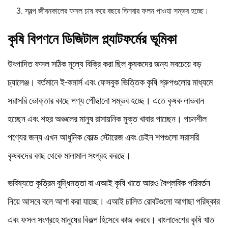
স্বল্প জীবনকালের ফসল চাষ করে বছরে তিনবার ফলন পাওয়া সম্ভব হচ্ছে।
কৃষি বিপণনে ডিজিটাল প্ল্যাটফর্মের ভূমিকা
উৎপাদিত ফসল সঠিক মূল্যে বিক্রি করা ছিল কৃষকদের জন্য সবচেয়ে বড়
চ্যালেঞ্জ। বর্তমানে ই-কমার্স এবং ফেসবুক ভিত্তিক কৃষি গ্রুপগুলোর মাধ্যমে
সরাসরি ভোক্তার কাছে পণ্য পৌঁছানো সম্ভব হচ্ছে। এতে কৃষক লাভবান
হচ্ছেন এবং শহর অঞ্চলের মানুষ রাসায়নিক মুক্ত খাবার পাচ্ছেন। পচনশীল
পণ্যের জন্য এখন আধুনিক কোল্ড স্টোরেজ এবং চেইন শপগুলো সরাসরি
কৃষকদের কাছ থেকে মালামাল সংগ্রহ করছে।
ভবিষ্যতে কৃত্রিম বুদ্ধিমত্তা বা এআই কৃষি খাতে আরও বৈপ্লবিক পরিবর্তন
নিয়ে আসবে বলে আশা করা যাচ্ছে। এআই চালিত রোবটগুলো আগাছা পরিষ্কার
এবং ফসল সংগ্রহে মানুষের বিকল্প হিসেবে কাজ করবে। বাংলাদেশের কৃষি খাত