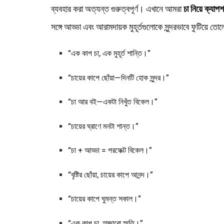
ব্যবহার করা অত্যন্ত গুরুত্বপূর্ণ। এখানে আমরা
চা নিয়ে ক্যাপ
সঙ্গে আড্ডা এবং আরামদায়ক মুহূর্তগুলোকে সুন্দরভাবে ফুটিয়ে তো
“এক কাপ চা, এক মুহূর্ত শান্তি।”
“চায়ের কাপে ছোঁয়া—দিনটি হোক সুন্দর।”
“চা আর বই—একটা নিখুঁত বিকেল।”
“চায়ের ঘ্রাণে মনটা শান্ত।”
“চা + আড্ডা = পরফেক্ট বিকেল।”
“বৃষ্টির ছোঁয়া, চায়ের কাপে আনন্দ।”
“চায়ের কাপে ঘুমন্ত সকাল।”
“এক কাপ চা, হাজারো স্মৃতি।”