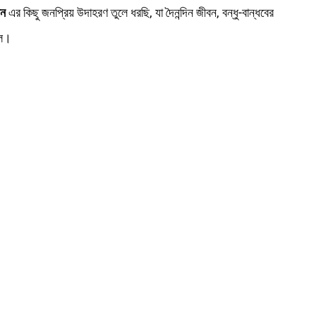
শন
এর কিছু জনপ্রিয় উদাহরণ তুলে ধরছি, যা দৈনন্দিন জীবন, বন্ধু-বান্ধবের
লে।