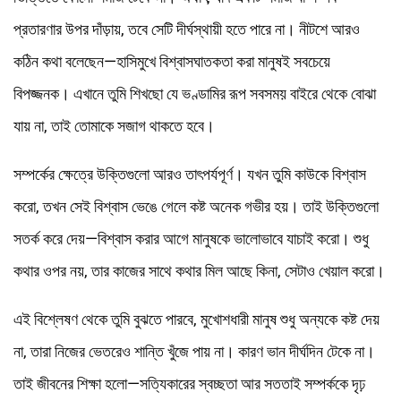
প্রতারণার উপর দাঁড়ায়, তবে সেটি দীর্ঘস্থায়ী হতে পারে না। নীটশে আরও
কঠিন কথা বলেছেন—হাসিমুখে বিশ্বাসঘাতকতা করা মানুষই সবচেয়ে
বিপজ্জনক। এখানে তুমি শিখছো যে ভণ্ডামির রূপ সবসময় বাইরে থেকে বোঝা
যায় না, তাই তোমাকে সজাগ থাকতে হবে।
সম্পর্কের ক্ষেত্রে উক্তিগুলো আরও তাৎপর্যপূর্ণ। যখন তুমি কাউকে বিশ্বাস
করো, তখন সেই বিশ্বাস ভেঙে গেলে কষ্ট অনেক গভীর হয়। তাই উক্তিগুলো
সতর্ক করে দেয়—বিশ্বাস করার আগে মানুষকে ভালোভাবে যাচাই করো। শুধু
কথার ওপর নয়, তার কাজের সাথে কথার মিল আছে কিনা, সেটাও খেয়াল করো।
এই বিশ্লেষণ থেকে তুমি বুঝতে পারবে, মুখোশধারী মানুষ শুধু অন্যকে কষ্ট দেয়
না, তারা নিজের ভেতরেও শান্তি খুঁজে পায় না। কারণ ভান দীর্ঘদিন টেকে না।
তাই জীবনের শিক্ষা হলো—সত্যিকারের স্বচ্ছতা আর সততাই সম্পর্ককে দৃঢ়