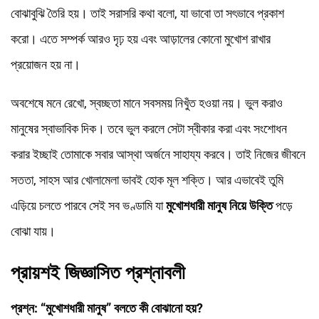
বোঝাবুঝি তৈরি হয়। তাই সরাসরি কথা বলো, যা ভাবো তা সৎভাবে প্রকাশ
করো। এতে সম্পর্ক আরও দৃঢ় হয় এবং আড়ালের কোনো মুখোশ রাখার
প্রয়োজন হয় না।
অবশেষে মনে রেখো, স্বচ্ছতা মানে সবসময় নিখুঁত হওয়া নয়। ভুল করাও
মানুষের স্বাভাবিক দিক। তবে ভুল করলে সেটা স্বীকার করা এবং সংশোধন
করার ইচ্ছাই তোমাকে সবার আস্থা অর্জনে সাহায্য করবে। তাই নিজের জীবনে
সততা, সাহস আর খোলামেলা ভাবই হোক মূল শক্তি। আর এভাবেই তুমি
এড়িয়ে চলতে পারবে সেই সব ভণ্ডামি যা
মুখোশধারী মানুষ নিয়ে উক্তি
পড়ে
বোঝা যায়।
প্রায়শই জিজ্ঞাসিত প্রশ্নাবলী
প্রশ্ন: “মুখোশধারী মানুষ” বলতে কী বোঝানো হয়?