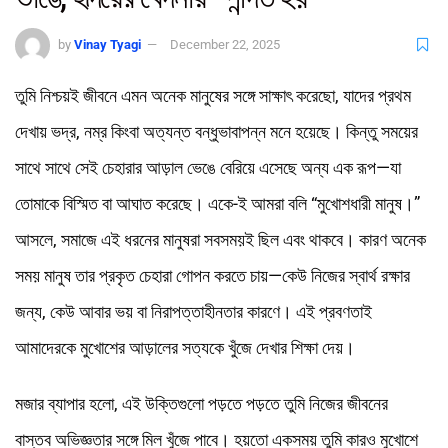
by
Vinay Tyagi
December 22, 2025
তুমি নিশ্চয়ই জীবনে এমন অনেক মানুষের সঙ্গে সাক্ষাৎ করেছো, যাদের প্রথম
দেখায় ভদ্র, নম্র কিংবা অত্যন্ত বন্ধুভাবাপন্ন মনে হয়েছে। কিন্তু সময়ের
সাথে সাথে সেই চেহারার আড়াল ভেঙে বেরিয়ে এসেছে অন্য এক রূপ—যা
তোমাকে বিস্মিত বা আঘাত করেছে। একে-ই আমরা বলি “মুখোশধারী মানুষ।”
আসলে, সমাজে এই ধরনের মানুষরা সবসময়ই ছিল এবং থাকবে। কারণ অনেক
সময় মানুষ তার প্রকৃত চেহারা গোপন করতে চায়—কেউ নিজের স্বার্থ রক্ষার
জন্য, কেউ আবার ভয় বা নিরাপত্তাহীনতার কারণে। এই প্রবণতাই
আমাদেরকে মুখোশের আড়ালের সত্যকে খুঁজে দেখার শিক্ষা দেয়।
মজার ব্যাপার হলো, এই উক্তিগুলো পড়তে পড়তে তুমি নিজের জীবনের
বাস্তব অভিজ্ঞতার সঙ্গে মিল খুঁজে পাবে। হয়তো একসময় তুমি কারও মুখোশে