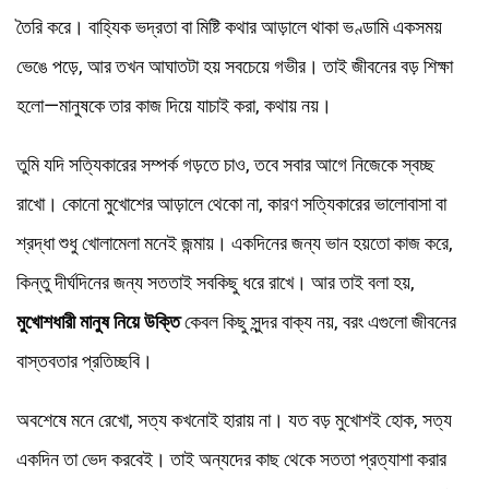
তৈরি করে। বাহ্যিক ভদ্রতা বা মিষ্টি কথার আড়ালে থাকা ভণ্ডামি একসময়
ভেঙে পড়ে, আর তখন আঘাতটা হয় সবচেয়ে গভীর। তাই জীবনের বড় শিক্ষা
হলো—মানুষকে তার কাজ দিয়ে যাচাই করা, কথায় নয়।
তুমি যদি সত্যিকারের সম্পর্ক গড়তে চাও, তবে সবার আগে নিজেকে স্বচ্ছ
রাখো। কোনো মুখোশের আড়ালে থেকো না, কারণ সত্যিকারের ভালোবাসা বা
শ্রদ্ধা শুধু খোলামেলা মনেই জন্মায়। একদিনের জন্য ভান হয়তো কাজ করে,
কিন্তু দীর্ঘদিনের জন্য সততাই সবকিছু ধরে রাখে। আর তাই বলা হয়,
মুখোশধারী মানুষ নিয়ে উক্তি
কেবল কিছু সুন্দর বাক্য নয়, বরং এগুলো জীবনের
বাস্তবতার প্রতিচ্ছবি।
অবশেষে মনে রেখো, সত্য কখনোই হারায় না। যত বড় মুখোশই হোক, সত্য
একদিন তা ভেদ করবেই। তাই অন্যদের কাছ থেকে সততা প্রত্যাশা করার