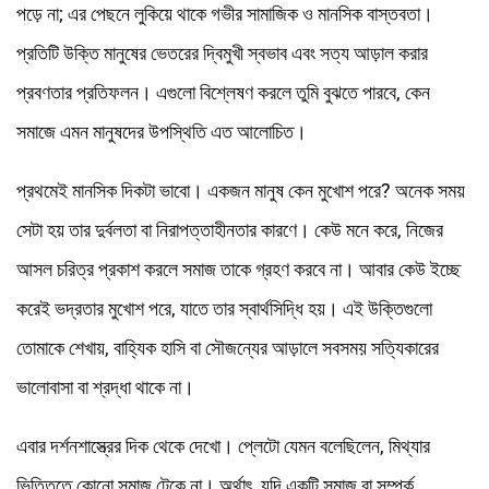
পড়ে না; এর পেছনে লুকিয়ে থাকে গভীর সামাজিক ও মানসিক বাস্তবতা।
প্রতিটি উক্তি মানুষের ভেতরের দ্বিমুখী স্বভাব এবং সত্য আড়াল করার
প্রবণতার প্রতিফলন। এগুলো বিশ্লেষণ করলে তুমি বুঝতে পারবে, কেন
সমাজে এমন মানুষদের উপস্থিতি এত আলোচিত।
প্রথমেই মানসিক দিকটা ভাবো। একজন মানুষ কেন মুখোশ পরে? অনেক সময়
সেটা হয় তার দুর্বলতা বা নিরাপত্তাহীনতার কারণে। কেউ মনে করে, নিজের
আসল চরিত্র প্রকাশ করলে সমাজ তাকে গ্রহণ করবে না। আবার কেউ ইচ্ছে
করেই ভদ্রতার মুখোশ পরে, যাতে তার স্বার্থসিদ্ধি হয়। এই উক্তিগুলো
তোমাকে শেখায়, বাহ্যিক হাসি বা সৌজন্যের আড়ালে সবসময় সত্যিকারের
ভালোবাসা বা শ্রদ্ধা থাকে না।
এবার দর্শনশাস্ত্রের দিক থেকে দেখো। প্লেটো যেমন বলেছিলেন, মিথ্যার
ভিত্তিতে কোনো সমাজ টেকে না। অর্থাৎ, যদি একটি সমাজ বা সম্পর্ক