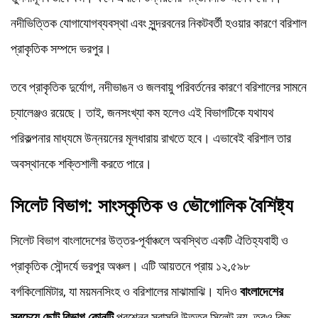
নদীভিত্তিক যোগাযোগব্যবস্থা এবং সুন্দরবনের নিকটবর্তী হওয়ার কারণে বরিশাল
প্রাকৃতিক সম্পদে ভরপুর।
তবে প্রাকৃতিক দুর্যোগ, নদীভাঙন ও জলবায়ু পরিবর্তনের কারণে বরিশালের সামনে
চ্যালেঞ্জও রয়েছে। তাই, জনসংখ্যা কম হলেও এই বিভাগটিকে যথাযথ
পরিকল্পনার মাধ্যমে উন্নয়নের মূলধারায় রাখতে হবে। এভাবেই বরিশাল তার
অবস্থানকে শক্তিশালী করতে পারে।
সিলেট বিভাগ: সাংস্কৃতিক ও ভৌগোলিক বৈশিষ্ট্য
সিলেট বিভাগ বাংলাদেশের উত্তর-পূর্বাঞ্চলে অবস্থিত একটি ঐতিহ্যবাহী ও
প্রাকৃতিক সৌন্দর্যে ভরপুর অঞ্চল। এটি আয়তনে প্রায় ১২,৫৯৮
বর্গকিলোমিটার, যা ময়মনসিংহ ও বরিশালের মাঝামাঝি। যদিও
বাংলাদেশের
সবচেয়ে ছোট বিভাগ কোনটি
প্রশ্নের সরাসরি উত্তর সিলেট নয়, তবুও কিছু